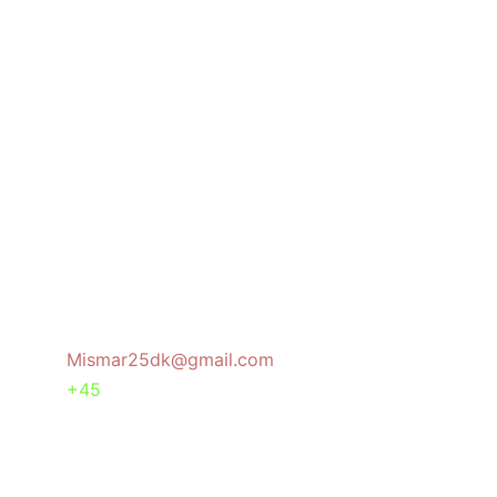
اتصل
لأي استفسارات، تواصل معنا عبر البريد.
تابعنا
Mismar25dk@gmail.com
+45
معلومات